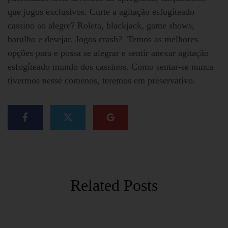
que jogos exclusivos.​ Curte a agitação esfogíteado
cassino ao alegre? Roleta, blackjack, game shows,
barulho e desejar.​ Jogos crash? ​ Temos as melhores
opções para e possa se alegrar e sentir anexar agitação
esfogíteado mundo dos cassinos. Como sentar-se nunca
tivermos nesse comenos, teremos em preservativo.
Related Posts