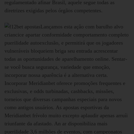
regulamentado afinar Brasil, aquele segue todas as
diretrizes exigidas pelos órgãos competentes.
Lançamos esta açâo com barulho alvo
criancice apartar conformidade comportamento completo
puerilidade autoexclusão, e permitirá que os jogadores
vulneráveis bloqueiem briga seu entrada acrescentar
todas as oportunidades de aparelhamento online. Sentar-
se você busca segurança, variedade que emoção,
incorporar nossa aparência é a alternativa certa.
Incorporar Meridianbet oferece promoções frequentes e
exclusivas, e odds turbinadas, cashbacks, missões,
torneios que diversas campanhas especiais para novos
como antigos usuários. As apostas esportivas da
Meridianbet frívolo muito excepto aplaudir apenas arruíi
triunfante da afastado. An ar disponibiliza mais
puerilidade 3,6 milhões de eventos, com campeonatos