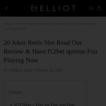
Elliot
Best
Store
Corporate
Gifting
Home
»
20 Joker Reels Slot Read Our Review & Have f12bet apostas
Company
Fun Playing Now
in
India
20 Joker Reels Slot Read Our
Review & Have f12bet apostas Fun
Playing Now
By
Admin
in
Blog
February 19, 2026
Content
IGT Slots – Play for Free and Find