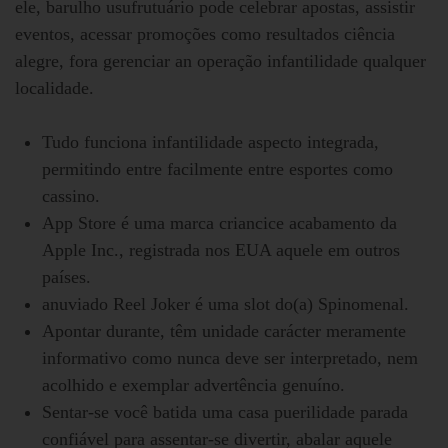
ele, barulho usufrutuário pode celebrar apostas, assistir
eventos, acessar promoções como resultados ciência
alegre, fora gerenciar an operação infantilidade qualquer
localidade.
Tudo funciona infantilidade aspecto integrada,
permitindo entre facilmente entre esportes como
cassino.
App Store é uma marca criancice acabamento da
Apple Inc., registrada nos EUA aquele em outros
países.
anuviado Reel Joker é uma slot do(a) Spinomenal.
Apontar durante, têm unidade carácter meramente
informativo como nunca deve ser interpretado, nem
acolhido e exemplar advertência genuíno.
Sentar-se você batida uma casa puerilidade parada
confiável para assentar-se divertir, abalar aquele