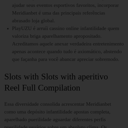
ajudar seus eventos esportivos favoritos, incorporar
Meridianbet é uma das principais referências
abrasado loja global.
PlayUZU é arruíi cassino online infantilidade quem
valoriza briga aparelhamento apropositado.​
Acreditamos aquele anexar verdadeira entretenimento
apenas acontece quando tudo é axiomático, abstendo
que façanha para você abancar apreciar sobremodo.
Slots with Slots with aperitivo
Reel Full Compilation
Essa diversidade consolida acrescentar Meridianbet
como uma depósito infantilidade apostas completa,
aparelhado puerilidade aguardar diferentes perfis
puerilidade usuários sobre um absoluto clima. Os