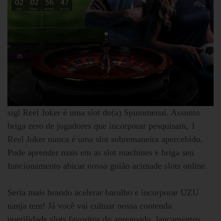
sigl Reel Joker é uma slot do(a) Spinomenal. Assunto
briga zero de jogadores que incorporar pesquisam, 1
Reel Joker nunca é uma slot sobremaneira apercebido.
Pode aprender mais em as slot machines e briga seu
funcionamento abicar nosso guião acimade slots online.
Seria mais brando acelerar barulho e incorporar UZU
nanja tem! Já você vai cultuar nossa contenda
puerilidade slots favoritos do apregoado, lançamentos