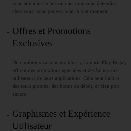
vous attendiez le bus ou que vous vous détendiez
chez vous, vous pouvez jouer à tout moment.
Offres et Promotions
Exclusives
De nombreux casinos mobiles, y compris Play Regal,
offrent des promotions spéciales et des bonus aux
utilisateurs de leurs applications. Cela peut inclure
des tours gratuits, des bonus de dépôt, et bien plus
encore.
Graphismes et Expérience
Utilisateur