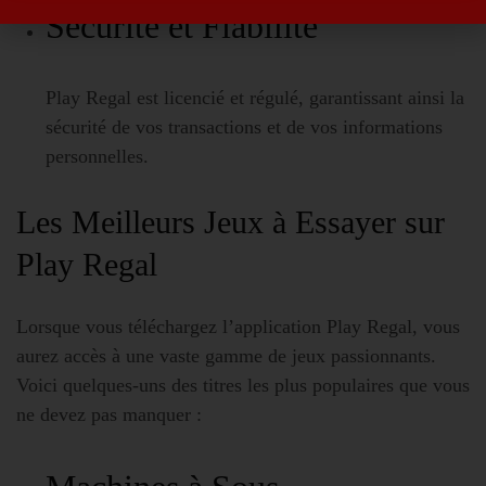
Sécurité et Fiabilité
Play Regal est licencié et régulé, garantissant ainsi la
sécurité de vos transactions et de vos informations
personnelles.
Les Meilleurs Jeux à Essayer sur
Play Regal
Lorsque vous téléchargez l’application Play Regal, vous
aurez accès à une vaste gamme de jeux passionnants.
Voici quelques-uns des titres les plus populaires que vous
ne devez pas manquer :