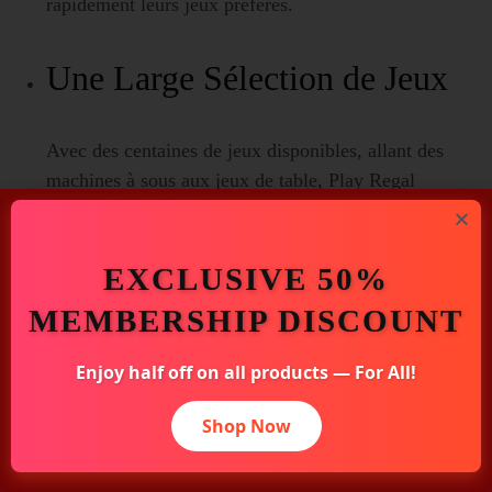
rapidement leurs jeux préférés.
Une Large Sélection de Jeux
Avec des centaines de jeux disponibles, allant des
machines à sous aux jeux de table, Play Regal
s’assure que chaque joueur trouve de quoi s’amuser.
EXCLUSIVE 50%
Bonus et Promotions
MEMBERSHIP DISCOUNT
Les nouveaux utilisateurs peuvent bénéficier de
Enjoy half off on all products — For All!
généreux bonus de bienvenue, ainsi que de
promotions régulières pour les joueurs existants,
Shop Now
rendant l’expérience encore plus gratifiante.