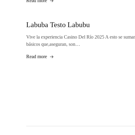
Read more
Labuba Testo Labubu
Vive la experiencia Casino Del Río 2025 A esto se suman 
básicos que,aseguran, son…
Read more