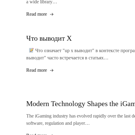
a wide library…
Read more
Что выводит X
Что означает "up x выводит" в контексте прогр
выводит" часто встречается в статьях…
Read more
Modern Technology Shapes the iGam
The iGaming industry has evolved rapidly over the last d
software, regulation and player…