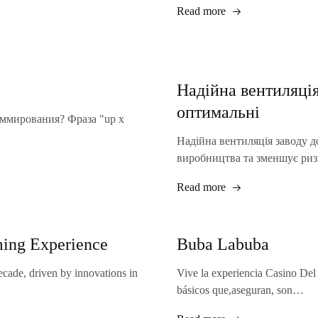
Read more
Надійна вентиляція
оптимальні
аммирования? Фраза "up x
Надійна вентиляція заводу 
виробництва та зменшує ризи
Read more
ing Experience
Buba Labuba
ecade, driven by innovations in
Vive la experiencia Casino Del
básicos que,aseguran, son…