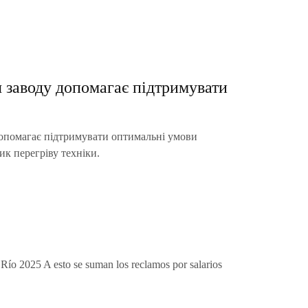
 заводу допомагає підтримувати
допомагає підтримувати оптимальні умови
к перегріву техніки.
 Río 2025 A esto se suman los reclamos por salarios