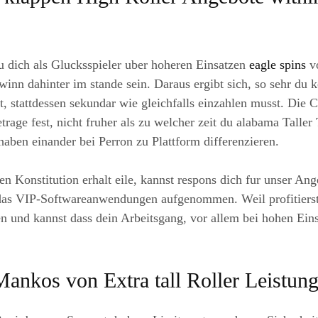
u dich als Glucksspieler uber hoheren Einsatzen
eagle spins
vo
winn dahinter im stande sein. Daraus ergibt sich, so sehr du
st, stattdessen sekundar wie gleichfalls einzahlen musst. Die 
age fest, nicht fruher als zu welcher zeit du alabama Taller T
haben einander bei Perron zu Plattform differenzieren.
n Konstitution erhalt eile, kannst respons dich fur unser Ang
n das VIP-Softwareanwendungen aufgenommen. Weil profitiers
n und kannst dass dein Arbeitsgang, vor allem bei hohen Eins
Mankos von Extra tall Roller Leistun