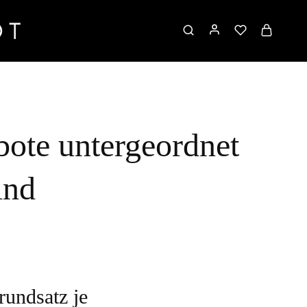
bote untergeordnet
ind
rundsatz je