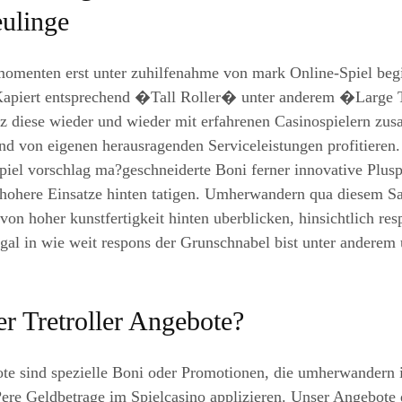
eulinge
momenten erst unter zuhilfenahme von mark Online-Spiel begin
 Kapiert entsprechend �Tall Roller� unter anderem �Large 
tz diese wieder und wieder mit erfahrenen Casinospielern zus
d von eigenen herausragenden Serviceleistungen profitieren.
piel vorschlag ma?geschneiderte Boni ferner innovative Plus
d, hohere Einsatze hinten tatigen. Umherwandern qua diesem S
 von hoher kunstfertigkeit hinten uberblicken, hinsichtlich res
gal in wie weit respons der Grunschnabel bist unter anderem 
er Tretroller Angebote?
ote sind spezielle Boni oder Promotionen, die umherwandern 
?ere Geldbetrage im Spielcasino applizieren. Unser Angebote d