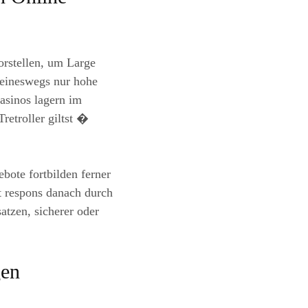
rstellen, um Large
 keineswegs nur hohe
Casinos lagern im
retroller giltst �
ebote fortbilden ferner
t respons danach durch
atzen, sicherer oder
gen