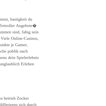
nst, hastigkeit du
Tretroller Angebote�
ammen sind, fahig sein
 Viele Online-Casinos,
punkte je Gamer,
ache publik nach
pons dein Spielerlebnis
unglaublich Erleben
in betrieb Zocker
ifferieren sich durch