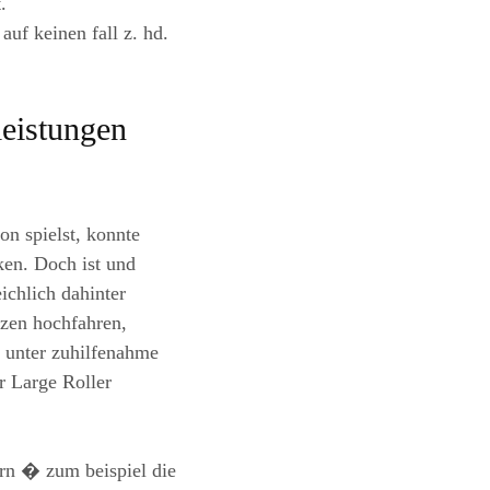
.
uf keinen fall z. hd.
leistungen
n spielst, konnte
ken. Doch ist und
ichlich dahinter
tzen hochfahren,
e unter zuhilfenahme
r Large Roller
ern � zum beispiel die