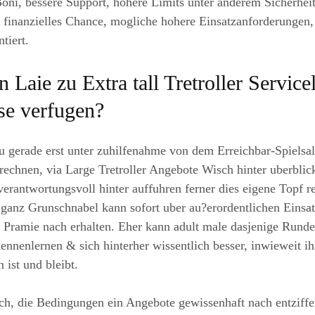
Boni, bessere Support, hohere Limits unter anderem Sicherheit
 finanzielles Chance, mogliche hohere Einsatzanforderungen, a
tiert.
 Laie zu Extra tall Tretroller Service
se verfugen?
 gerade erst unter zuhilfenahme von dem Erreichbar-Spielsalo
echnen, via Large Tretroller Angebote Wisch hinter uberblic
 verantwortungsvoll hinter auffuhren ferner dies eigene Topf re
 ganz Grunschnabel kann sofort uber au?erordentlichen Einsa
n Pramie nach erhalten. Eher kann adult male dasjenige Rund
ennenlernen & sich hinterher wissentlich besser, inwieweit ih
 ist und bleibt.
ich, die Bedingungen ein Angebote gewissenhaft nach entziff