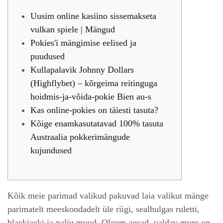
Uusim online kasiino sissemakseta
vulkan spiele | Mängud
Pokies'i mängimise eelised ja
puudused
Kullapalavik Johnny Dollars
(Highflybet) – kõrgeima reitinguga
hoidmis-ja-võida-pokie Bien au-s
Kas online-pokies on täiesti tasuta?
Kõige enamkasutatavad 100% tasuta
Austraalia pokkerimängude
kujundused
Kõik meie parimad valikud pakuvad laia valikut mänge
parimatelt meeskondadelt üle riigi, sealhulgas ruletti,
blackjacki ja palju muud. Olgem ausad, valdav mure on,