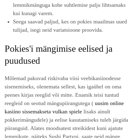
lemmikmänguga kohe suhtlemise palju lihtsamaks
kui kunagi varem.
Seega saavad paljud, kes on pokies maailmas uued
tulijad, isegi neid variatsioone proovida.
Pokies'i mängimise eelised ja
puudused
Mõlemad pakuvad riskivaba viisi veebikasiinodesse
sisenemiseks, olenemata sellest, kas igaühel on oma
peenes kirjas reeglid või mitte. Enamik teisi tuntud
reegleid on seotud mängupiirangutega (
uusim online
kasiino sissemakseta vulkan spiele
lisaks ainult
pokkerimängudele) ja eelise kasutamiseks tuleb järgida
piiranguid. Alates moodsatest streikidest kuni ajatute
lemmikute, näiteks Sushi Partyni, saate neid mänge