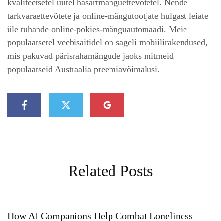
kvaliteetsetel uutel hasartmänguettevõtetel. Nende
tarkvaraettevõtete ja online-mängutootjate hulgast leiate
üle tuhande online-pokies-mänguautomaadi. Meie
populaarsetel veebisaitidel on sageli mobiilirakendused,
mis pakuvad pärisrahamängude jaoks mitmeid
populaarseid Austraalia preemiavõimalusi.
Related Posts
How AI Companions Help Combat Loneliness