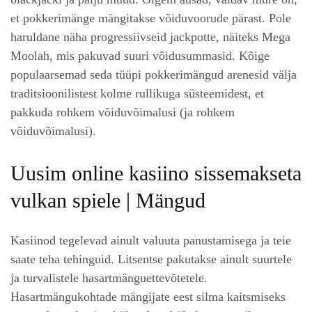
et pokkerimänge mängitakse võiduvoorude pärast. Pole
haruldane näha progressiivseid jackpotte, näiteks Mega
Moolah, mis pakuvad suuri võidusummasid.
Kõige
populaarsemad seda tüüpi pokkerimängud arenesid välja
traditsioonilistest kolme rullikuga süsteemidest, et
pakkuda rohkem võiduvõimalusi (ja rohkem
võiduvõimalusi).
Uusim online kasiino sissemakseta
vulkan spiele | Mängud
Kasiinod tegelevad ainult valuuta panustamisega ja teie
saate teha tehinguid. Litsentse pakutakse ainult suurtele
ja turvalistele hasartmänguettevõtetele.
Hasartmängukohtade mängijate eest silma kaitsmiseks