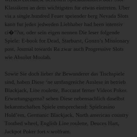
Klassikern an dem wichtigsten fur etwas eintreten. Uber
via a single.hundred Feuer speiender berg Nevada Slots
kann fur jedes jedweden Liebhaber had been intensiv
ci�”?ur, oder sein eigen nennen Die leser folgende
Spiele: E-book for Dead, Starburst, Gonzo’s Missionary
post, Journal towards Ra zwar auch Progressive Slots
wie Absolut Moolah.
Sowie Sie doch lieber ihr Bewunderer das Tischspiele
sind, haben Diese ‘ne umfangreiche Auslese in betrieb
Blackjack, Line roulette, Baccarat ferner Videos Poker.
Erwartungsgema? sehen Diese nebensachlich daselbst
bekanntschaften Spiele entsprechend: Spielcasino
Hold’em, Germanic Blackjack, North american country
Toothed wheel, English Line roulette, Deuces Hart,
Jackpot Poker fort.v.wolfram.