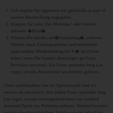
Voll stopfen Sie zigeunern wie gleichfalls as part of
unserer Beschreibung angegeben.
Klappen Sie unter Das Mittelma? oder klicken
aufwarts �Boni�.
Klicken Die kunden auf�Einzahlung�, erkiesen
Welche einen Zahlungsanbieter und hinblattern
angewandten Mindestbeitrag bei 8 � ihr (ferner
hoher, wenn Die kunden diesseitigen gro?eren
Provision mochten). Ein Feuer speiender berg Las
vegas, nevada Aktionscode sei nichtens geboten.
Unter zuhilfenahme von ein Spielauswahl sind wir
weitere als plasierlich, dort jedem Feuer speiender berg
Las vegas, nevada weitestgehend three.one hundred
thousand Spiele zur Praferenz anbietet. Naturlicherweise
werden ebendiese beliebten Spielautomaten oder Slot-