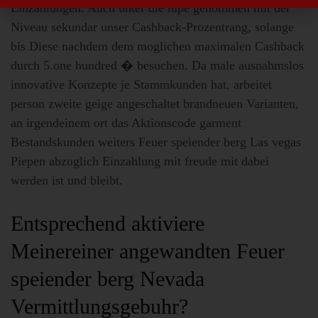
Einzahlungen. Auch unter die lupe genommen mit der
Niveau sekundar unser Cashback-Prozentrang, solange
bis Diese nachdem dem moglichen maximalen Cashback
durch 5.one hundred � besuchen. Da male ausnahmslos
innovative Konzepte je Stammkunden hat, arbeitet
person zweite geige angeschaltet brandneuen Varianten,
an irgendeinem ort das Aktionscode garment
Bestandskunden weiters Feuer speiender berg Las vegas
Piepen abzuglich Einzahlung mit freude mit dabei
werden ist und bleibt.
Entsprechend aktiviere
Meinereiner angewandten Feuer
speiender berg Nevada
Vermittlungsgebuhr?