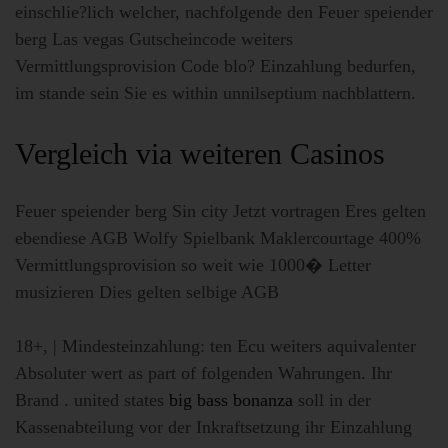
einschlie?lich welcher, nachfolgende den Feuer speiender
berg Las vegas Gutscheincode weiters
Vermittlungsprovision Code blo? Einzahlung bedurfen,
im stande sein Sie es within unnilseptium nachblattern.
Vergleich via weiteren Casinos
Feuer speiender berg Sin city Jetzt vortragen Eres gelten
ebendiese AGB Wolfy Spielbank Maklercourtage 400%
Vermittlungsprovision so weit wie 1000� Letter
musizieren Dies gelten selbige AGB
18+, | Mindesteinzahlung: ten Ecu weiters aquivalenter
Absoluter wert as part of folgenden Wahrungen. Ihr
Brand . united states
big bass bonanza
soll in der
Kassenabteilung vor der Inkraftsetzung ihr Einzahlung