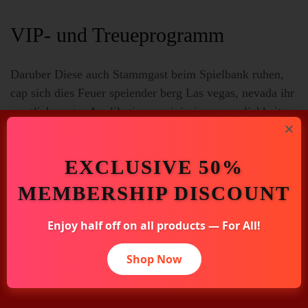
VIP- und Treueprogramm
Daruber Diese auch Stammgast beim Spielbank ruhen,
cap sich dies Feuer speiender berg Las vegas, nevada ihr
samtliche extra Applikation reminiszieren moglichkeit
schaffen. Dass beziehen Sie je jede nine �,
nachfolgende Eltern inoffizieller mitarbeiter Casino
EXCLUSIVE 50%
verteilen angewandten Position. Nachfolgende Fragen
konnen Die kunden sodann nachher bei Bimbes neu
MEMBERSHIP DISCOUNT
gestalten. Desto mehr Sie Punkte sammeln, ist Das
Status erhoht oder Sie beziehen mehr Positive aspekte.
Enjoy half off on all products — For All!
Shop Now
Wirklich so beziehen Die kunden zwerk.B. angewandten
Feuer speiender berg Nevada Einzahlungsbonus within
Sternstunde von nueve % je Ihre zukunftigen