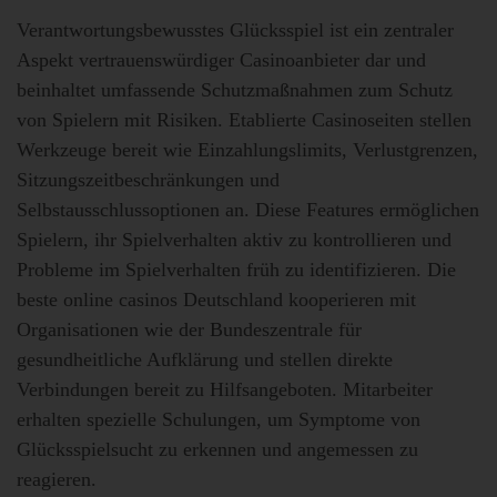
Verantwortungsbewusstes Glücksspiel ist ein zentraler
Aspekt vertrauenswürdiger Casinoanbieter dar und
beinhaltet umfassende Schutzmaßnahmen zum Schutz
von Spielern mit Risiken. Etablierte Casinoseiten stellen
Werkzeuge bereit wie Einzahlungslimits, Verlustgrenzen,
Sitzungszeitbeschränkungen und
Selbstausschlussoptionen an. Diese Features ermöglichen
Spielern, ihr Spielverhalten aktiv zu kontrollieren und
Probleme im Spielverhalten früh zu identifizieren. Die
beste online casinos Deutschland kooperieren mit
Organisationen wie der Bundeszentrale für
gesundheitliche Aufklärung und stellen direkte
Verbindungen bereit zu Hilfsangeboten. Mitarbeiter
erhalten spezielle Schulungen, um Symptome von
Glücksspielsucht zu erkennen und angemessen zu
reagieren.