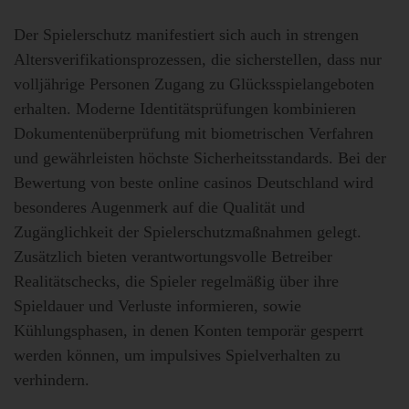
Der Spielerschutz manifestiert sich auch in strengen
Altersverifikationsprozessen, die sicherstellen, dass nur
volljährige Personen Zugang zu Glücksspielangeboten
erhalten. Moderne Identitätsprüfungen kombinieren
Dokumentenüberprüfung mit biometrischen Verfahren
und gewährleisten höchste Sicherheitsstandards. Bei der
Bewertung von beste online casinos Deutschland wird
besonderes Augenmerk auf die Qualität und
Zugänglichkeit der Spielerschutzmaßnahmen gelegt.
Zusätzlich bieten verantwortungsvolle Betreiber
Realitätschecks, die Spieler regelmäßig über ihre
Spieldauer und Verluste informieren, sowie
Kühlungsphasen, in denen Konten temporär gesperrt
werden können, um impulsives Spielverhalten zu
verhindern.