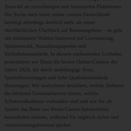
Auswahl an zuverlässigen und lizenzierten Plattformen.
Die Suche nach beste online casinos Deutschland
benötigt allerdings deutlich mehr als einen
oberflächlichen Überblick auf Bonusangebote – es geht
um informierte Wahlen basierend auf Lizenzierung,
Spielauswahl, Auszahlungsquoten und
Sicherheitsstandards. In diesem umfassenden Leitfaden
präsentieren wir Ihnen die besten Online-Casinos des
Jahres 2024, die durch unabhängige Tests,
Spielerbewertungen und hohe Qualitätsstandards
überzeugen. Wir analysieren detailliert, welche Anbieter
die höchsten Gewinnchancen bieten, welche
Schutzmaßnahmen vorhanden sind und wie Sie als
Spieler das Beste aus Ihrem Casino-Spielerlebnis
herausholen können, während Sie zugleich sicher und
verantwortungsbewusst spielen.