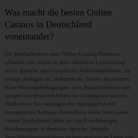
Was macht die besten Online
Casinos in Deutschland
voneinander?
Die Beschaffenheit einer Online-Gaming-Plattform
offenbart sich primär in ihrer offiziellen Lizenzierung
durch deutsche oder europäische Aufsichtsbehörden, die
strenge Auflagen zur Sicherheit der Spieler durchsetzen.
Klare Nutzungsbedingungen, faire Bonusrichtlinien und
belegte Gewinnquoten bilden das Grundgerüst seriöser
Plattformen. Ein umfangreiches Spielangebot mit
renommierten Software-Entwicklern sowie beste online
casinos Deutschland fallen auf durch erstklassigen
Kundensupport in deutscher Sprache. Aktuelle
Verschlüsselungsverfahren sichern persönliche Daten und