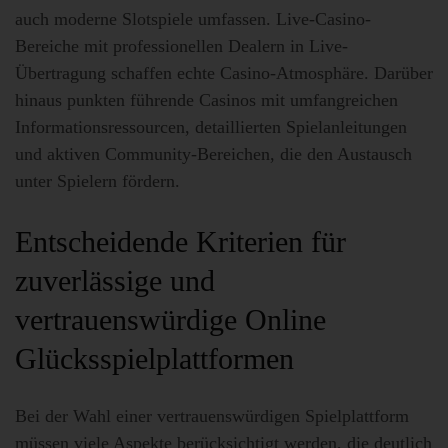
auch moderne Slotspiele umfassen. Live-Casino-
Bereiche mit professionellen Dealern in Live-
Übertragung schaffen echte Casino-Atmosphäre. Darüber
hinaus punkten führende Casinos mit umfangreichen
Informationsressourcen, detaillierten Spielanleitungen
und aktiven Community-Bereichen, die den Austausch
unter Spielern fördern.
Entscheidende Kriterien für
zuverlässige und
vertrauenswürdige Online
Glücksspielplattformen
Bei der Wahl einer vertrauenswürdigen Spielplattform
müssen viele Aspekte berücksichtigt werden, die deutlich