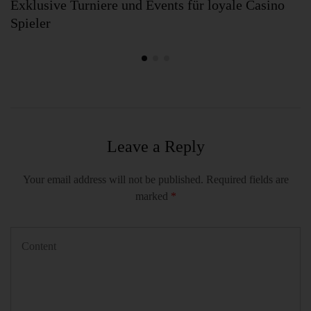
Exklusive Turniere und Events für loyale Casino
Spieler
Leave a Reply
Your email address will not be published.
Required fields are
marked
*