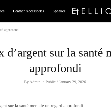
ies
Leather Accessories
Speaker
Elliot
Best
Store
Corporate
Gifting
Company
in
ard approfondi
India
x d’argent sur la santé 
approfondi
By
Admin
in
Public
January 29, 2026
gent sur la santé mentale un regard approfondi