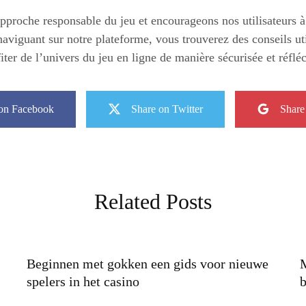
proche responsable du jeu et encourageons nos utilisateurs à 
naviguant sur notre plateforme, vous trouverez des conseils ut
ter de l’univers du jeu en ligne de manière sécurisée et réfléc
on Facebook
Share on Twitter
Share
Related Posts
Beginnen met gokken een gids voor nieuwe
M
spelers in het casino
b