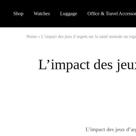
Shop
Watches
Luggage
Office & Travel Accessor
Home
»
L’impact des jeux d’argent sur la santé mentale un reg
L’impact des jeu
L’impact des jeux d’ar