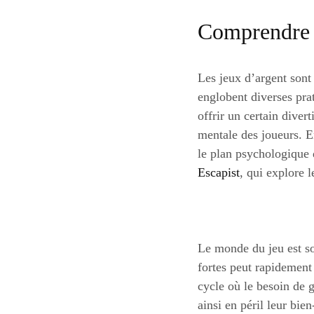
Comprendre l
Les jeux d’argent sont 
englobent diverses prat
offrir un certain diver
mentale des joueurs. E
le plan psychologique 
Escapist
, qui explore l
Le monde du jeu est sou
fortes peut rapidement
cycle où le besoin de 
ainsi en péril leur bie