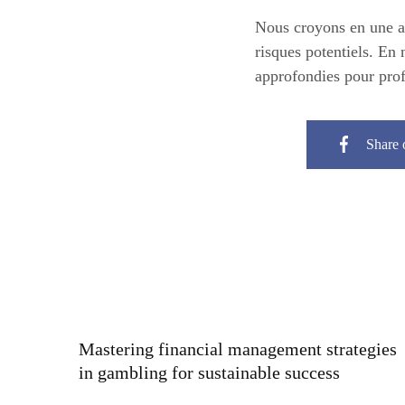
Nous croyons en une ap
risques potentiels. En 
approfondies pour profi
Share 
Mastering financial management strategies
in gambling for sustainable success