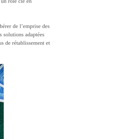
un rôle clé en
ibérer de l’emprise des
s solutions adaptées
s de rétablissement et