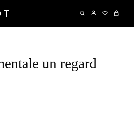
mentale un regard