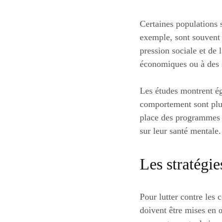
Certaines populations s
exemple, sont souvent 
pression sociale et de
économiques ou à des 
Les études montrent ég
comportement sont plus 
place des programmes d
sur leur santé mentale.
Les stratégie
Pour lutter contre les 
doivent être mises en 