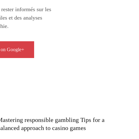
rester informés sur les
iles et des analyses
hie.
 on Google+
astering responsible gambling Tips for a
alanced approach to casino games