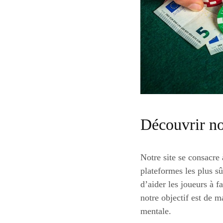
Découvrir no
Notre site se consacre 
plateformes les plus sû
d’aider les joueurs à f
notre objectif est de m
mentale.