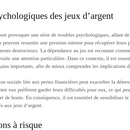
sychologiques des jeux d’argent
ent provoquer une série de troubles psychologiques, allant de 
 peuvent ressentir une pression intense pour récupérer leurs p
ents destructeurs. La dépendance au jeu est reconnue comme
ite une attention particulière. Dans ce contexte, il est essen
gains importants, afin de mieux comprendre les implications d
ion sociale liée aux pertes financières peut exacerber la détr
re eux préfèrent garder leurs difficultés pour eux, ce qui peu
t de honte. En conséquence, il est essentiel de sensibiliser le
s aux jeux d’argent.
ons à risque