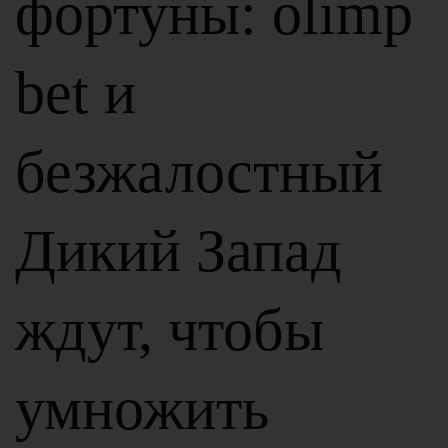
фортуны: olimp
bet и
безжалостный
Дикий Запад
ждут, чтобы
умножить