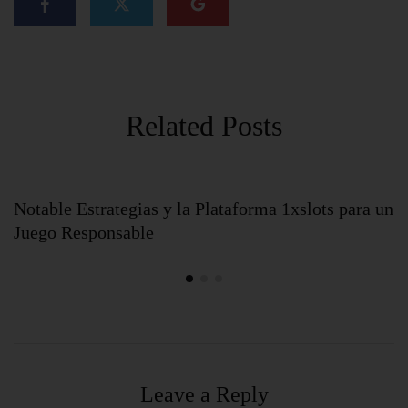
Related Posts
Notable Estrategias y la Plataforma 1xslots para un
Juego Responsable
Leave a Reply