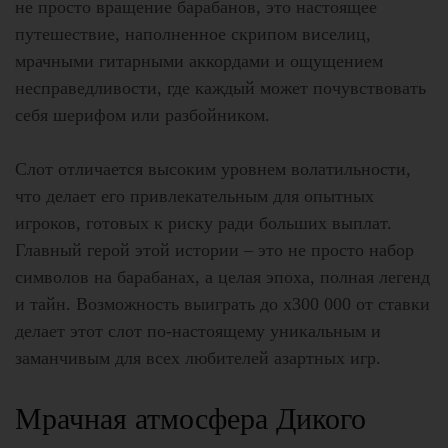
не просто вращение барабанов, это настоящее
путешествие, наполненное скрипом виселиц,
мрачными гитарными аккордами и ощущением
несправедливости, где каждый может почувствовать
себя шерифом или разбойником.
Слот отличается высоким уровнем волатильности,
что делает его привлекательным для опытных
игроков, готовых к риску ради больших выплат.
Главный герой этой истории – это не просто набор
символов на барабанах, а целая эпоха, полная легенд
и тайн. Возможность выиграть до x300 000 от ставки
делает этот слот по-настоящему уникальным и
заманчивым для всех любителей азартных игр.
Мрачная атмосфера Дикого