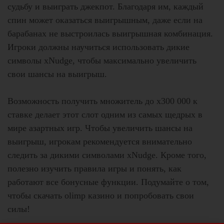
судьбу и выиграть джекпот. Благодаря им, каждый
спин может оказаться выигрышным, даже если на
барабанах не выстроилась выигрышная комбинация.
Игроки должны научиться использовать дикие
символы xNudge, чтобы максимально увеличить
свои шансы на выигрыш.
Возможность получить множитель до x300 000 к
ставке делает этот слот одним из самых щедрых в
мире азартных игр. Чтобы увеличить шансы на
выигрыш, игрокам рекомендуется внимательно
следить за дикими символами xNudge. Кроме того,
полезно изучить правила игры и понять, как
работают все бонусные функции.
Подумайте о том,
чтобы скачать olimp казино и попробовать свои
силы!