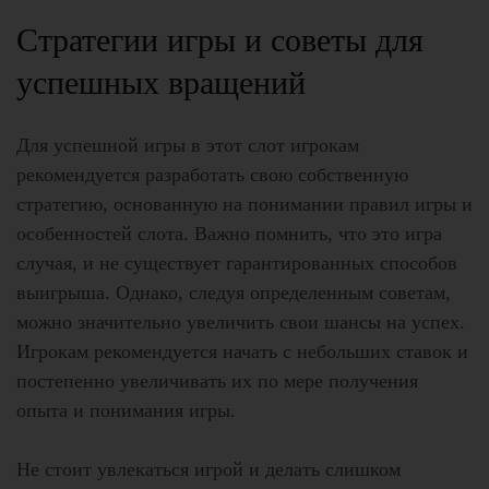
Стратегии игры и советы для
успешных вращений
Для успешной игры в этот слот игрокам
рекомендуется разработать свою собственную
стратегию, основанную на понимании правил игры и
особенностей слота. Важно помнить, что это игра
случая, и не существует гарантированных способов
выигрыша. Однако, следуя определенным советам,
можно значительно увеличить свои шансы на успех.
Игрокам рекомендуется начать с небольших ставок и
постепенно увеличивать их по мере получения
опыта и понимания игры.
Не стоит увлекаться игрой и делать слишком