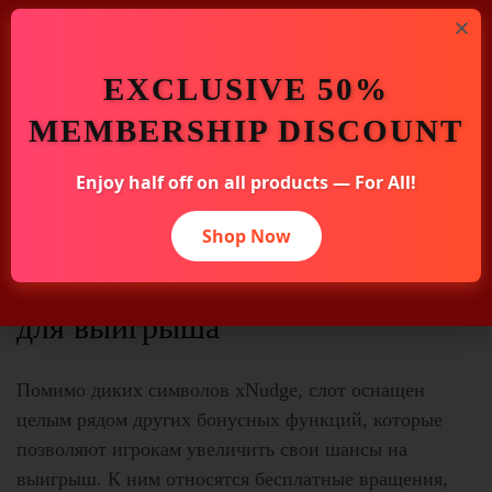
Дикий символ xNudge:
Сдвигается вниз,
открывая множитель.
EXCLUSIVE 50%
Бонусная игра:
Активируется при выпадении
определенной комбинации символов.
MEMBERSHIP DISCOUNT
Высокая волатильность:
Большие выигрыши
редки, но потенциально очень прибыльны.
Enjoy half off on all products — For All!
Бонусные функции и
Shop Now
дополнительные возможности
для выигрыша
Помимо диких символов xNudge, слот оснащен
целым рядом других бонусных функций, которые
позволяют игрокам увеличить свои шансы на
выигрыш. К ним относятся бесплатные вращения,