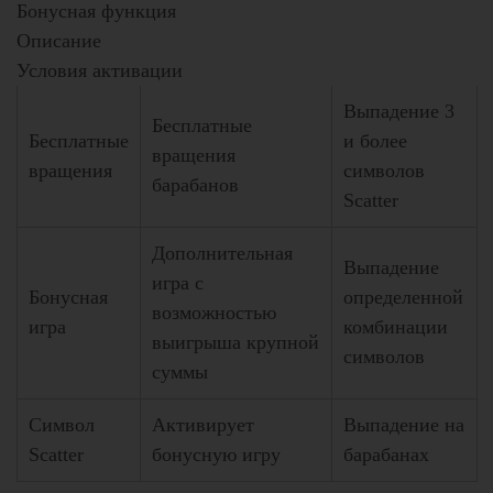
Бонусная функция
Описание
Условия активации
Выпадение 3
Бесплатные
Бесплатные
и более
вращения
вращения
символов
барабанов
Scatter
Дополнительная
Выпадение
игра с
Бонусная
определенной
возможностью
игра
комбинации
выигрыша крупной
символов
суммы
Символ
Активирует
Выпадение на
Scatter
бонусную игру
барабанах