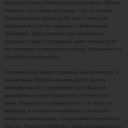
большие ставки, особенно если вы новичок. Важно
помнить, что главная цель игры – это получение
удовольствия от процесса. Не стоит гнаться за
выигрышем, если это приводит к финансовым
проблемам. Перед началом игры необходимо
определить банк и установить лимит потерь. Если
вы проиграли установленную сумму, остановитесь и
попробуйте в другой раз.
Успешная игра требует терпения, настойчивости и
дисциплины. Игрокам рекомендуется уделять
внимание анализу предыдущих результатов и
разрабатывать свою стратегию в соответствии с
ними. Помните, что каждый спин – это шанс на
выигрыш, и не стоит отчаиваться, если вам не
повезло в одном раунде, всегда можно попробовать
еще раз.
Посетите Olimp Bet, чтобы познакомиться с