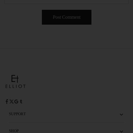
SUPPORT
SHOP