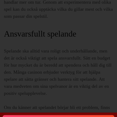
handlar mer om tur. Genom att experimentera med olika
spel kan du också upptäcka vilka du gillar mest och vilka
som passar din spelstil.
Ansvarsfullt spelande
Spelande ska alltid vara roligt och underhållande, men
det är också viktigt att spela ansvarsfullt. Sätt en budget
för hur mycket du är beredd att spendera och håll dig till
den. Många casinon erbjuder verktyg för att hjälpa
spelare att sätta gränser och hantera sitt spelande. Att
vara medveten om sina spelvanor är en viktig del av en
positiv spelupplevelse.
Om du känner att spelandet börjar bli ett problem, finns
det hjälp att få. Det finns organisationer och resurser som