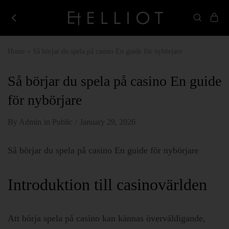
Elliot
Best
Store
Corporate
Gifting
Home
»
Så börjar du spela på casino En guide för nybörjare
Company
in
India
Så börjar du spela på casino En guide
för nybörjare
By
Admin
in
Public
January 29, 2026
Så börjar du spela på casino En guide för nybörjare
Introduktion till casinovärlden
Att börja spela på casino kan kännas överväldigande,