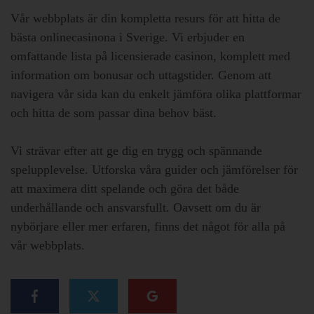
Vår webbplats är din kompletta resurs för att hitta de
bästa onlinecasinona i Sverige. Vi erbjuder en
omfattande lista på licensierade casinon, komplett med
information om bonusar och uttagstider. Genom att
navigera vår sida kan du enkelt jämföra olika plattformar
och hitta de som passar dina behov bäst.
Vi strävar efter att ge dig en trygg och spännande
spelupplevelse. Utforska våra guider och jämförelser för
att maximera ditt spelande och göra det både
underhållande och ansvarsfullt. Oavsett om du är
nybörjare eller mer erfaren, finns det något för alla på
vår webbplats.