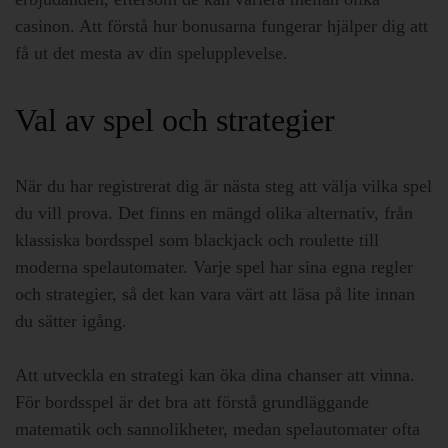
casinon. Att förstå hur bonusarna fungerar hjälper dig att
få ut det mesta av din spelupplevelse.
Val av spel och strategier
När du har registrerat dig är nästa steg att välja vilka spel
du vill prova. Det finns en mängd olika alternativ, från
klassiska bordsspel som blackjack och roulette till
moderna spelautomater. Varje spel har sina egna regler
och strategier, så det kan vara värt att läsa på lite innan
du sätter igång.
Att utveckla en strategi kan öka dina chanser att vinna.
För bordsspel är det bra att förstå grundläggande
matematik och sannolikheter, medan spelautomater ofta